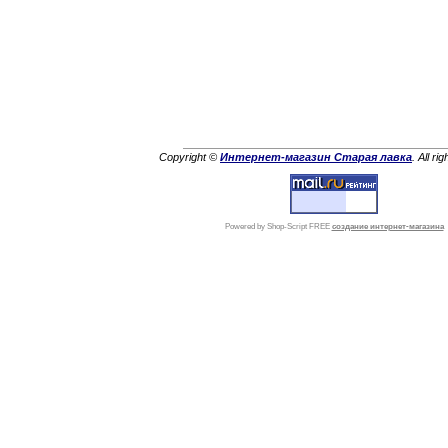
Copyright ©
Интернет-магазин Старая лавка
. All ri
Powered by Shop-Script FREE
создание интернет-магазина