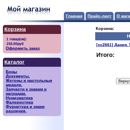
Главная
Прайс-лист
О маг
Корзина
Корзина:
Н
[сс2661] Дания. 
Оформить заказ
Итого:
Каталог
Боны
Документы.
Жетоны и настольные
медали.
Запчасти к знакам и
наградам.
Нумизматика
Фалеристика
Фурнитура и знаки
различия.