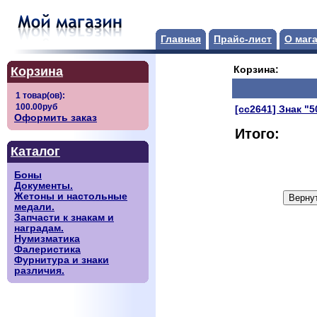
Главная
Прайс-лист
О маг
Корзина
Корзина:
[сс2641] Знак "
Оформить заказ
Итого:
Каталог
Боны
Документы.
Жетоны и настольные
медали.
Запчасти к знакам и
наградам.
Нумизматика
Фалеристика
Фурнитура и знаки
различия.