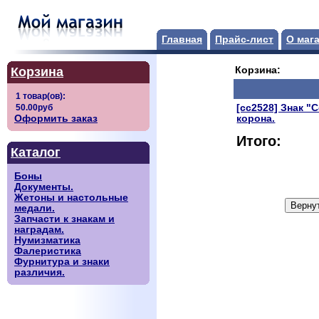
Главная
Прайс-лист
О маг
Корзина
Корзина:
[сс2528] Знак 
Оформить заказ
корона.
Итого:
Каталог
Боны
Документы.
Жетоны и настольные
медали.
Запчасти к знакам и
наградам.
Нумизматика
Фалеристика
Фурнитура и знаки
различия.