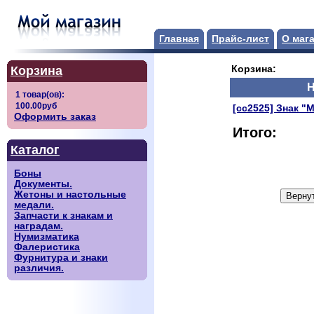
Главная
Прайс-лист
О маг
Корзина
Корзина:
Н
[сс2525] Знак "
Оформить заказ
Итого:
Каталог
Боны
Документы.
Жетоны и настольные
медали.
Запчасти к знакам и
наградам.
Нумизматика
Фалеристика
Фурнитура и знаки
различия.