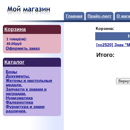
Главная
Прайс-лист
О маг
Корзина
Корзина:
[сс2520] Знак "
Оформить заказ
Итого:
Каталог
Боны
Документы.
Жетоны и настольные
медали.
Запчасти к знакам и
наградам.
Нумизматика
Фалеристика
Фурнитура и знаки
различия.