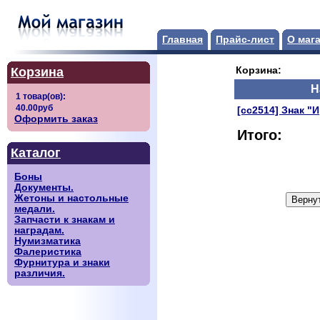
Главная
Прайс-лист
О маг
Корзина
Корзина:
Н
[сс2514] Знак "
Оформить заказ
Итого:
Каталог
Боны
Документы.
Жетоны и настольные
медали.
Запчасти к знакам и
наградам.
Нумизматика
Фалеристика
Фурнитура и знаки
различия.