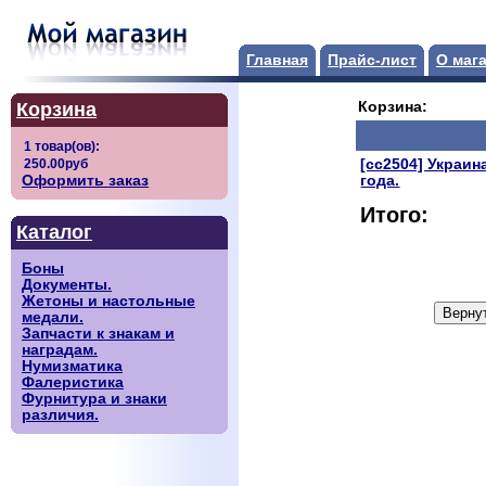
Главная
Прайс-лист
О маг
Корзина
Корзина:
[сс2504] Украин
Оформить заказ
года.
Итого:
Каталог
Боны
Документы.
Жетоны и настольные
медали.
Запчасти к знакам и
наградам.
Нумизматика
Фалеристика
Фурнитура и знаки
различия.