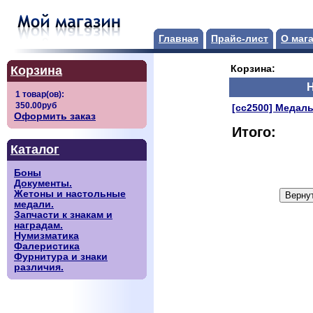
Главная
Прайс-лист
О маг
Корзина
Корзина:
[сс2500] Медал
Оформить заказ
Итого:
Каталог
Боны
Документы.
Жетоны и настольные
медали.
Запчасти к знакам и
наградам.
Нумизматика
Фалеристика
Фурнитура и знаки
различия.