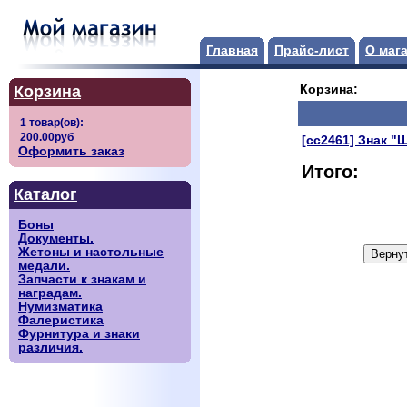
Главная
Прайс-лист
О маг
Корзина
Корзина:
[сс2461] Знак "
Оформить заказ
Итого:
Каталог
Боны
Документы.
Жетоны и настольные
медали.
Запчасти к знакам и
наградам.
Нумизматика
Фалеристика
Фурнитура и знаки
различия.