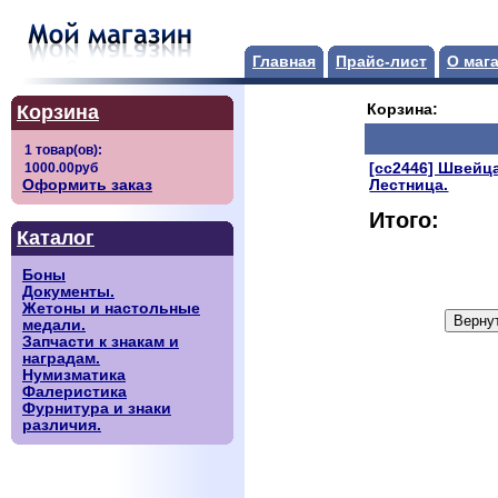
Главная
Прайс-лист
О маг
Корзина
Корзина:
[сс2446] Швейца
Оформить заказ
Лестница.
Итого:
Каталог
Боны
Документы.
Жетоны и настольные
медали.
Запчасти к знакам и
наградам.
Нумизматика
Фалеристика
Фурнитура и знаки
различия.