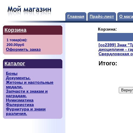
Главная
Прайс-лист
О маг
Корзина
Корзина:
[сс2399] Знак 
Оформить заказ
дисциплине - г
Свердловская о
Итого:
Каталог
Боны
Документы.
Жетоны и настольные
медали.
Запчасти к знакам и
наградам.
Нумизматика
Фалеристика
Фурнитура и знаки
различия.