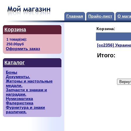
Главная
Прайс-лист
О маг
Корзина
Корзина:
[сс2356] Украина
Оформить заказ
Итого:
Каталог
Боны
Документы.
Жетоны и настольные
медали.
Запчасти к знакам и
наградам.
Нумизматика
Фалеристика
Фурнитура и знаки
различия.