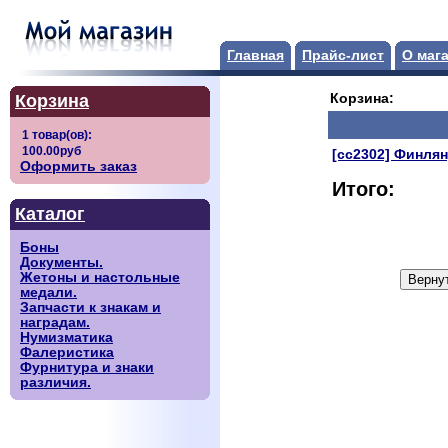
Главная
Прайс-лист
О маг
Корзина
Корзина:
[сс2302] Финлян
Оформить заказ
Итого:
Каталог
Боны
Документы.
Жетоны и настольные
медали.
Запчасти к знакам и
наградам.
Нумизматика
Фалеристика
Фурнитура и знаки
различия.