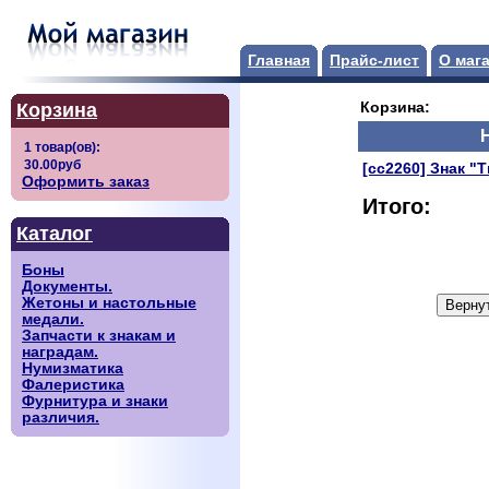
Главная
Прайс-лист
О маг
Корзина
Корзина:
[сс2260] Знак "
Оформить заказ
Итого:
Каталог
Боны
Документы.
Жетоны и настольные
медали.
Запчасти к знакам и
наградам.
Нумизматика
Фалеристика
Фурнитура и знаки
различия.