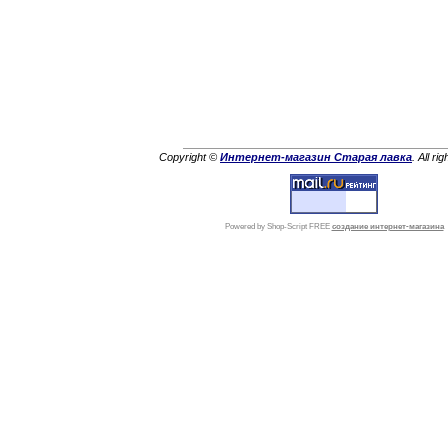
Copyright ©
Интернет-магазин Старая лавка
. All ri
Powered by Shop-Script FREE
создание интернет-магазина