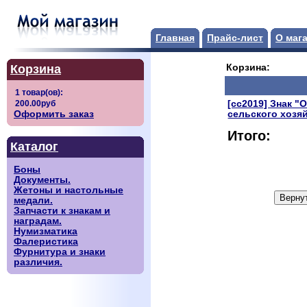
Главная
Прайс-лист
О маг
Корзина
Корзина:
[сс2019] Знак "
Оформить заказ
сельского хозя
Итого:
Каталог
Боны
Документы.
Жетоны и настольные
медали.
Запчасти к знакам и
наградам.
Нумизматика
Фалеристика
Фурнитура и знаки
различия.