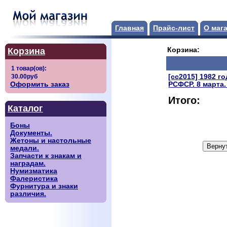
Главная
Прайс-лист
О маг
Корзина
Корзина:
[сс2015] 1982 г
Оформить заказ
РСФСР. 8 марта.
Итого:
Каталог
Боны
Документы.
Жетоны и настольные
медали.
Запчасти к знакам и
наградам.
Нумизматика
Фалеристика
Фурнитура и знаки
различия.