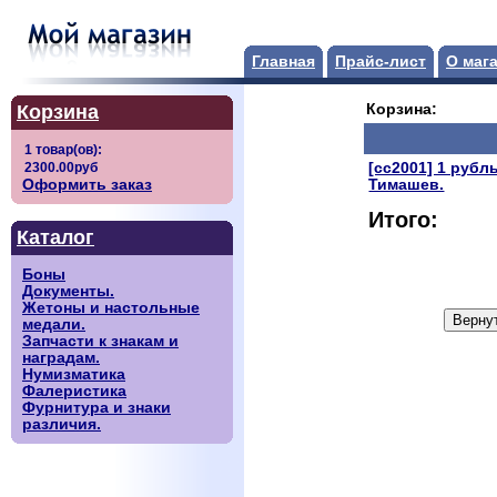
Главная
Прайс-лист
О маг
Корзина
Корзина:
[сс2001] 1 рубл
Оформить заказ
Тимашев.
Итого:
Каталог
Боны
Документы.
Жетоны и настольные
медали.
Запчасти к знакам и
наградам.
Нумизматика
Фалеристика
Фурнитура и знаки
различия.