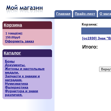
Главная
Прайс-лист
О маг
Корзина
Корзина:
[сс1930] Знак "
Оформить заказ
Итого:
Каталог
Боны
Документы.
Жетоны и настольные
медали.
Запчасти к знакам и
наградам.
Нумизматика
Фалеристика
Фурнитура и знаки
различия.