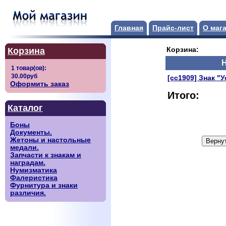
Главная
Прайс-лист
О маг
Корзина
Корзина:
[сс1909] Знак "У
Оформить заказ
Итого:
Каталог
Боны
Документы.
Жетоны и настольные
медали.
Запчасти к знакам и
наградам.
Нумизматика
Фалеристика
Фурнитура и знаки
различия.