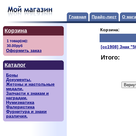
Главная
Прайс-лист
О маг
Корзина
Корзина:
[сс1908] Знак "
Оформить заказ
Итого:
Каталог
Боны
Документы.
Жетоны и настольные
медали.
Запчасти к знакам и
наградам.
Нумизматика
Фалеристика
Фурнитура и знаки
различия.