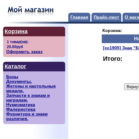
Главная
Прайс-лист
О маг
Корзина
Корзина:
Н
[сс1905] Знак "Б
Оформить заказ
Итого:
Каталог
Боны
Документы.
Жетоны и настольные
медали.
Запчасти к знакам и
наградам.
Нумизматика
Фалеристика
Фурнитура и знаки
различия.