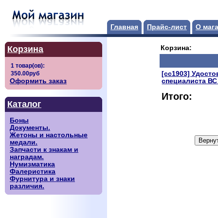
Главная
Прайс-лист
О маг
Корзина
Корзина:
[сс1903] Удост
Оформить заказ
специалиста ВС
Итого:
Каталог
Боны
Документы.
Жетоны и настольные
медали.
Запчасти к знакам и
наградам.
Нумизматика
Фалеристика
Фурнитура и знаки
различия.