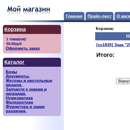
Главная
Прайс-лист
О маг
Корзина
Корзина:
Н
[сс1835] Знак "
Оформить заказ
Итого:
Каталог
Боны
Документы.
Жетоны и настольные
медали.
Запчасти к знакам и
наградам.
Нумизматика
Фалеристика
Фурнитура и знаки
различия.