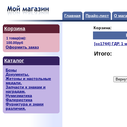
Главная
Прайс-лист
О маг
Корзина
Корзина:
[сс1744] ГДР. 1 
Оформить заказ
Итого:
Каталог
Боны
Документы.
Жетоны и настольные
медали.
Запчасти к знакам и
наградам.
Нумизматика
Фалеристика
Фурнитура и знаки
различия.