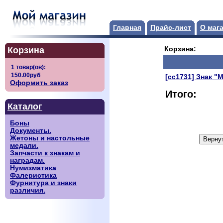
Главная
Прайс-лист
О маг
Корзина
Корзина:
[сс1731] Знак "
Оформить заказ
Итого:
Каталог
Боны
Документы.
Жетоны и настольные
медали.
Запчасти к знакам и
наградам.
Нумизматика
Фалеристика
Фурнитура и знаки
различия.