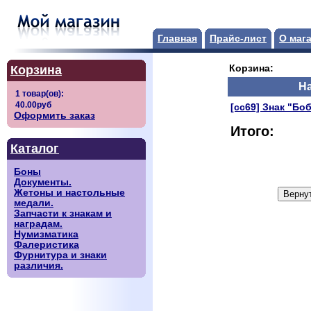
Главная
Прайс-лист
О маг
Корзина
Корзина:
Н
[сс69] Знак "Бо
Оформить заказ
Итого:
Каталог
Боны
Документы.
Жетоны и настольные
медали.
Запчасти к знакам и
наградам.
Нумизматика
Фалеристика
Фурнитура и знаки
различия.