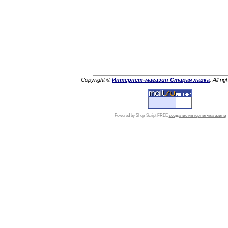
Copyright ©
Интернет-магазин Старая лавка
. All ri
Powered by Shop-Script FREE
создание интернет-магазина