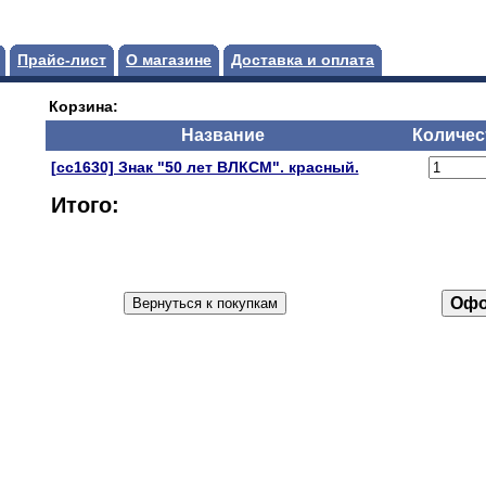
Прайс-лист
О магазине
Доставка и оплата
Корзина:
Название
Количес
[сс1630] Знак "50 лет ВЛКСМ". красный.
Итого: