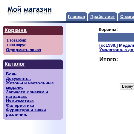
Главная
Прайс-лист
О маг
Корзина
Корзина:
[сс1598.] Медал
Оформить заказ
Умалатова. с д
Итого:
Каталог
Боны
Документы.
Жетоны и настольные
медали.
Запчасти к знакам и
наградам.
Нумизматика
Фалеристика
Фурнитура и знаки
различия.