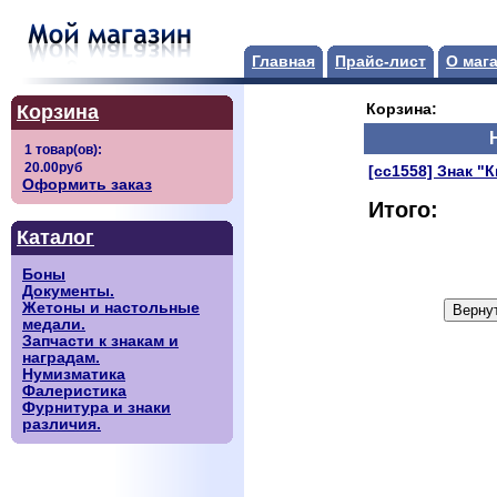
Главная
Прайс-лист
О маг
Корзина
Корзина:
[сс1558] Знак "К
Оформить заказ
Итого:
Каталог
Боны
Документы.
Жетоны и настольные
медали.
Запчасти к знакам и
наградам.
Нумизматика
Фалеристика
Фурнитура и знаки
различия.