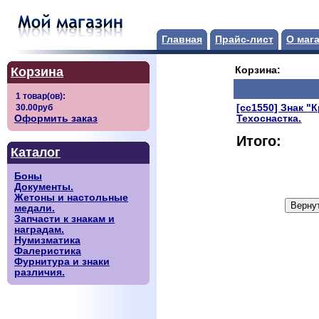
Главная
Прайс-лист
О маг
Корзина
Корзина:
[сс1550] Знак "
Оформить заказ
Техоснастка.
Итого:
Каталог
Боны
Документы.
Жетоны и настольные
медали.
Запчасти к знакам и
наградам.
Нумизматика
Фалеристика
Фурнитура и знаки
различия.