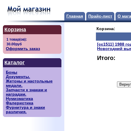
Главная
Прайс-лист
О маг
Корзина
Корзина:
[сс1511] 1988 г
Оформить заказ
Новогодний вып
Итого:
Каталог
Боны
Документы.
Жетоны и настольные
медали.
Запчасти к знакам и
наградам.
Нумизматика
Фалеристика
Фурнитура и знаки
различия.