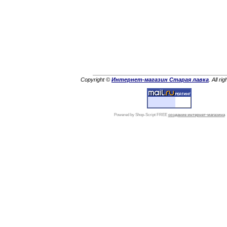
Copyright ©
Интернет-магазин Старая лавка
. All ri
Powered by Shop-Script FREE
создание интернет-магазина