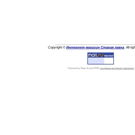
Copyright ©
Интернет-магазин Старая лавка
. All ri
Powered by Shop-Script FREE
создание интернет-магазина