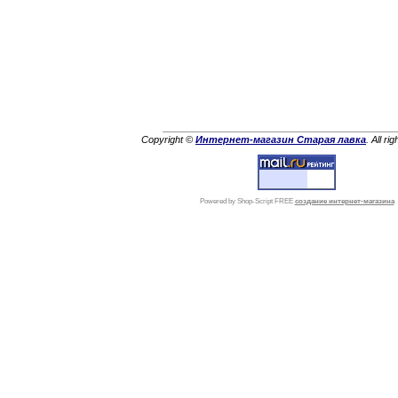
Copyright ©
Интернет-магазин Старая лавка
. All ri
Powered by Shop-Script FREE
создание интернет-магазина