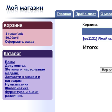
Главная
Прайс-лист
О маг
Корзина
Корзина:
[сс1131] Ямайка.
Оформить заказ
Итого:
Каталог
Боны
Документы.
Жетоны и настольные
медали.
Запчасти к знакам и
наградам.
Нумизматика
Фалеристика
Фурнитура и знаки
различия.