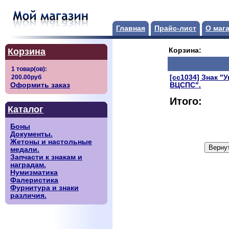
Главная
Прайс-лист
О маг
Корзина
Корзина:
[сс1034] Знак "
Оформить заказ
ВЦСПС".
Итого:
Каталог
Боны
Документы.
Жетоны и настольные
медали.
Запчасти к знакам и
наградам.
Нумизматика
Фалеристика
Фурнитура и знаки
различия.