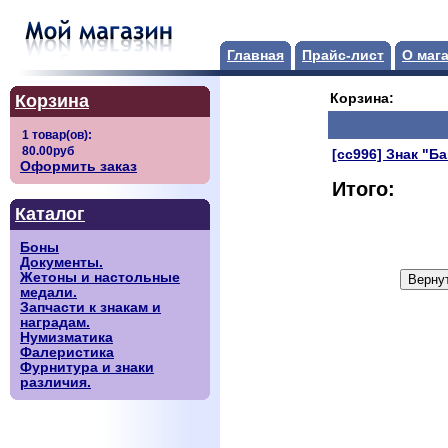
Главная
Прайс-лист
О маг
Корзина
Корзина:
[сс996] Знак "Б
Оформить заказ
Итого:
Каталог
Боны
Документы.
Жетоны и настольные
медали.
Запчасти к знакам и
наградам.
Нумизматика
Фалеристика
Фурнитура и знаки
различия.