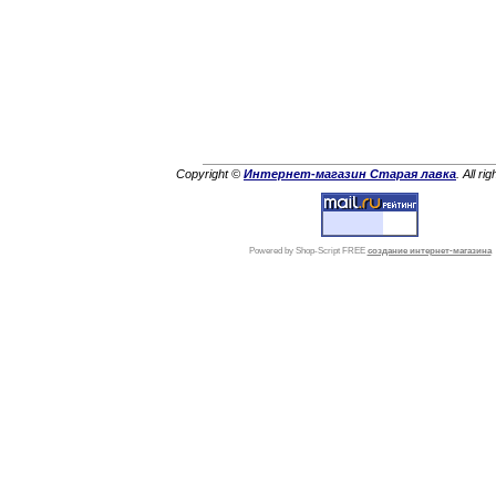
Copyright ©
Интернет-магазин Старая лавка
. All ri
Powered by Shop-Script FREE
создание интернет-магазина