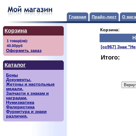
Главная
Прайс-лист
О маг
Корзина
Корзина:
Н
[сс967] Знак "Н
Оформить заказ
Итого:
Каталог
Боны
Документы.
Жетоны и настольные
медали.
Запчасти к знакам и
наградам.
Нумизматика
Фалеристика
Фурнитура и знаки
различия.