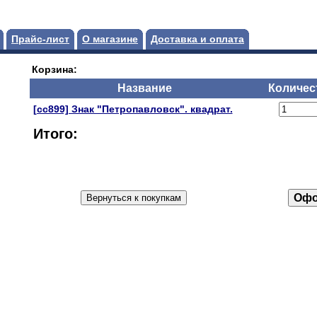
Прайс-лист
О магазине
Доставка и оплата
Корзина:
Название
Количес
[сс899] Знак "Петропавловск". квадрат.
Итого: