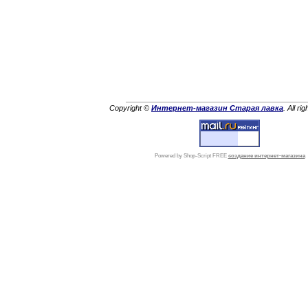
Copyright ©
Интернет-магазин Старая лавка
. All ri
Powered by Shop-Script FREE
создание интернет-магазина