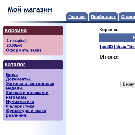
Главная
Прайс-лист
О маг
Корзина
Корзина:
[сс893] Знак "Б
Оформить заказ
Итого:
Каталог
Боны
Документы.
Жетоны и настольные
медали.
Запчасти к знакам и
наградам.
Нумизматика
Фалеристика
Фурнитура и знаки
различия.