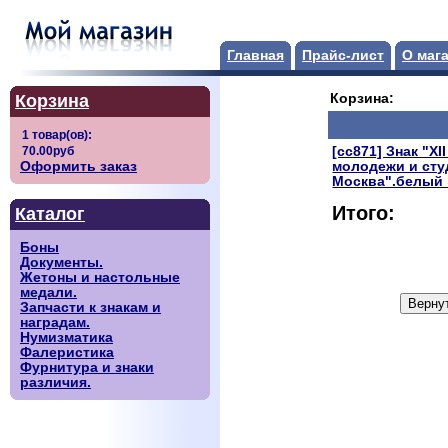
Главная
Прайс-лист
О маг
Корзина
Корзина:
[сс871] Знак "X
Оформить заказ
молодежи и студ
Москва".белый 
Итого:
Каталог
Боны
Документы.
Жетоны и настольные
медали.
Запчасти к знакам и
наградам.
Нумизматика
Фалеристика
Фурнитура и знаки
различия.