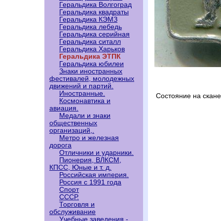
Геральдика Волгоград
Геральдика квадраты
Геральдика КЭМЗ
Геральдика лебедь
Геральдика серийная
Геральдика ситалл
Геральдика Харьков
Геральдика ЭТПК
Геральдика юбилеи
Знаки иностранных
фестивалей, молодежных
движений и партий.
Иностранные.
Состояние на скан
Космонавтика и
авиация.
Медали и знаки
общественных
организаций,.
Метро и железная
дорога
Отличники и ударники.
Пионерия, ВЛКСМ,
КПСС, Юные и т. д.
Российская империя.
Россия с 1991 года
Спорт
СССР.
Торговля и
обслуживание
Учебные заведения -