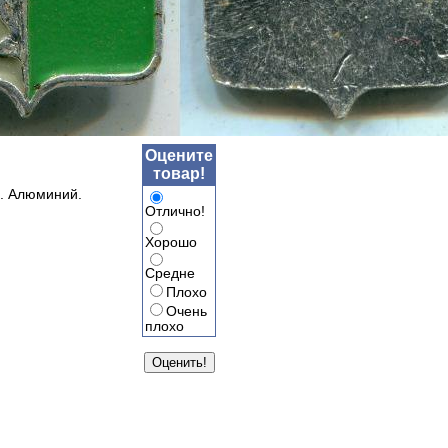
Оцените
товар!
е. Алюминий.
Отлично!
Хорошо
Средне
Плохо
Очень
плохо