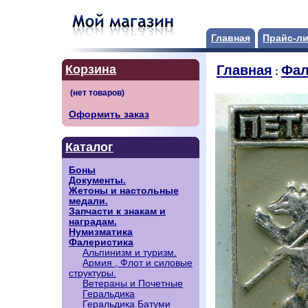
Главная
Прайс-ли
Корзина
Главная
Фал
:
Оформить заказ
Каталог
Боны
Документы.
Жетоны и настольные
медали.
Запчасти к знакам и
наградам.
Нумизматика
Фалеристика
Альпинизм и туризм.
Армия , Флот и силовые
структуры.
Ветераны и Почетные
Геральдика
Геральдика Батуми