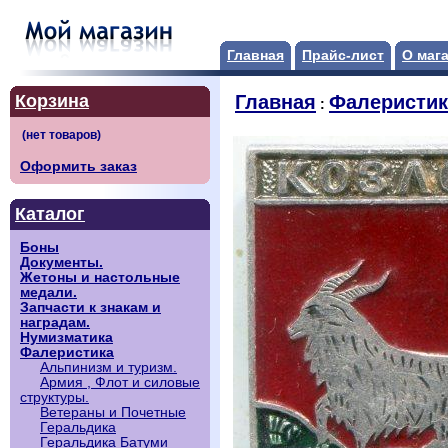
Главная
Прайс-лист
О маг
Корзина
Главная
Фалеристик
:
Оформить заказ
Каталог
Боны
Документы.
Жетоны и настольные
медали.
Запчасти к знакам и
наградам.
Нумизматика
Фалеристика
Альпинизм и туризм.
Армия , Флот и силовые
структуры.
Ветераны и Почетные
Геральдика
Геральдика Батуми