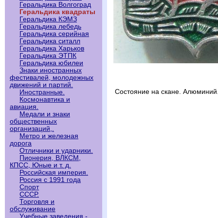
Геральдика Волгоград
Геральдика квадраты
Геральдика КЭМЗ
Геральдика лебедь
Геральдика серийная
Геральдика ситалл
Геральдика Харьков
Геральдика ЭТПК
Геральдика юбилеи
Знаки иностранных
фестивалей, молодежных
движений и партий.
Состояние на скане. Алюминий
Иностранные.
Космонавтика и
авиация.
Медали и знаки
общественных
организаций,.
Метро и железная
дорога
Отличники и ударники.
Пионерия, ВЛКСМ,
КПСС, Юные и т. д.
Российская империя.
Россия с 1991 года
Спорт
СССР.
Торговля и
обслуживание
Учебные заведения -