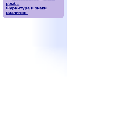
ромбы
Фурнитура и знаки
различия.