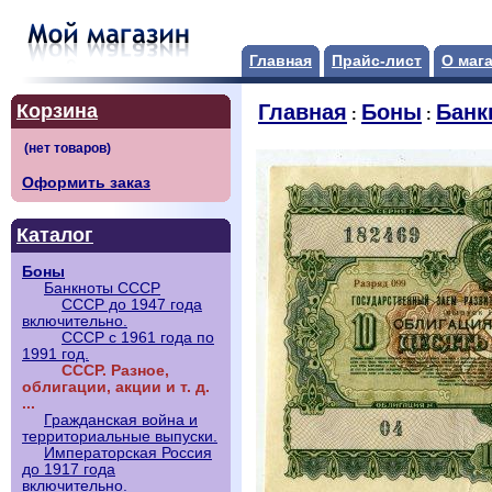
Главная
Прайс-лист
О маг
Корзина
Главная
Боны
Банк
:
:
Оформить заказ
Каталог
Боны
Банкноты СССР
СССР до 1947 года
включительно.
СССР с 1961 года по
1991 год.
СССР. Разное,
облигации, акции и т. д.
...
Гражданская война и
территориальные выпуски.
Императорская Россия
до 1917 года
включительно.