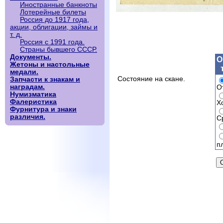
Иностранные банкноты
Лотерейные билеты
Россия до 1917 года,
акции, облигации, займы и
т. д.
Россия с 1991 года.
Страны бывшего СССР.
Документы.
О
Жетоны и настольные
медали.
Состояние на скане.
Запчасти к знакам и
наградам.
О
Нумизматика
Фалеристика
Х
Фурнитура и знаки
различия.
С
п