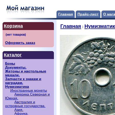
Главная
Прайс-лист
О маг
Корзина
Главная
Нумизматик
:
Оформить заказ
Каталог
Боны
Документы.
Жетоны и настольные
медали.
Запчасти к знакам и
наградам.
Нумизматика
Иностранные монеты
Америка Северная и
Южная.
Австралия и
островные государства.
Азия.
Африка.