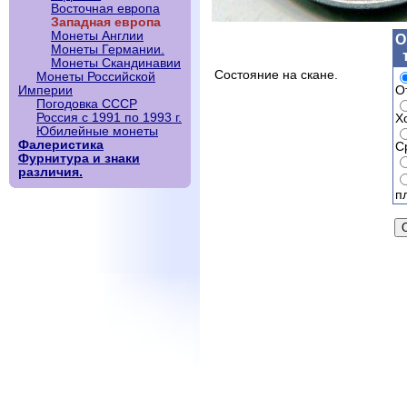
Восточная европа
Западная европа
Монеты Англии
О
Монеты Германии.
Монеты Скандинавии
Состояние на скане.
Монеты Российской
О
Империи
Погодовка СССР
Россия с 1991 по 1993 г.
Х
Юбилейные монеты
Фалеристика
С
Фурнитура и знаки
различия.
п