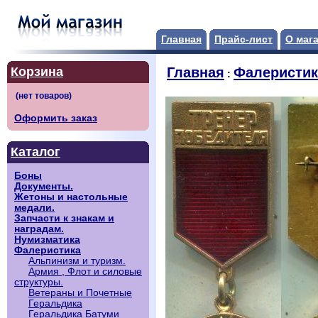
Главная
Прайс-лист
О маг
Корзина
Главная
Фалеристик
:
Оформить заказ
Каталог
Боны
Документы.
Жетоны и настольные
медали.
Запчасти к знакам и
наградам.
Нумизматика
Фалеристика
Альпинизм и туризм.
Армия , Флот и силовые
структуры.
Ветераны и Почетные
Геральдика
Геральдика Батуми