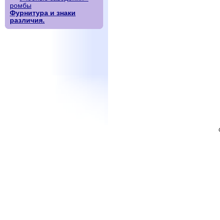
ромбы
Фурнитура и знаки
различия.