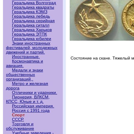
Геральдика Волгоград
Геральдика квадраты
Геральдика КЭМЗ
Геральдика лебедь
Геральдика серийная
Геральдика ситалл
Геральдика Харьков
Геральдика ЭТПК
Геральдика юбилеи
Знаки иностранных
фестивалей, молодежных
движений и партий.
Иностранные.
Состояние на скане. Тяжелый м
Космонавтика и
авиация.
Медали и знаки
общественных
организаций,.
Метро и железная
дорога
Отличники и ударники.
Пионерия, ВЛКСМ,
КПСС, Юные и т. д.
Российская империя.
Россия с 1991 года
Спорт
СССР.
Торговля и
обслуживание
Учебные заведения -