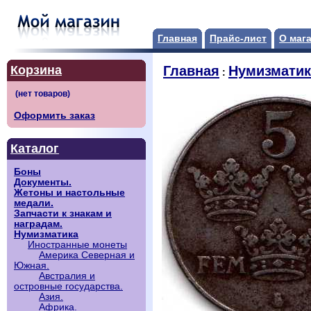
Главная
Прайс-лист
О маг
Корзина
Главная
Нумизматик
:
Оформить заказ
Каталог
Боны
Документы.
Жетоны и настольные
медали.
Запчасти к знакам и
наградам.
Нумизматика
Иностранные монеты
Америка Северная и
Южная.
Австралия и
островные государства.
Азия.
Африка.