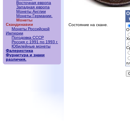
Восточная европа
Западная европа
Монеты Англии
О
Монеты Германии.
Монеты
Скандинавии
Состояние на скане.
Монеты Российской
О
Империи
Погодовка СССР
Х
Россия с 1991 по 1993 г.
Юбилейные монеты
С
Фалеристика
Фурнитура и знаки
различия.
п